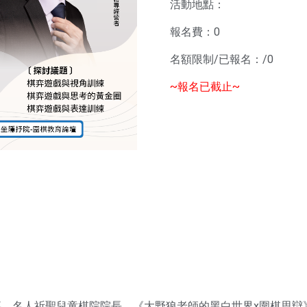
活動地點：
報名費：0
名額限制/已報名：/0
~報名已截止~
、名人祈聖兒童棋院院長、《大野狼老師的黑白世界x圍棋思辯