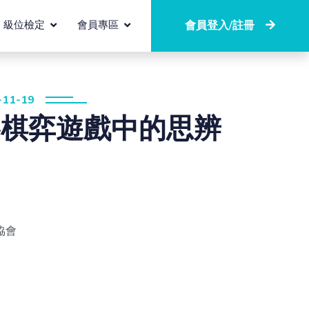
級位檢定
會員專區
會員登入/註冊
11-19
—棋弈遊戲中的思辨
協會