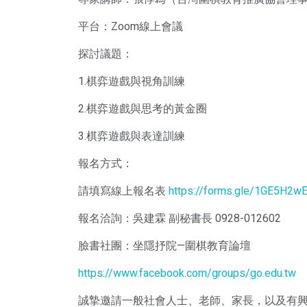
平台：Zoom線上會議
探討議題：
1.棋弈遊戲與視角訓練
2.棋弈遊戲與思考的黃金圈
3.棋弈遊戲與表達訓練
報名方式：
請填寫線上報名表
https://forms.gle/1GE5H2
報名洽詢：吳建霖 副秘書長 0928-012602
臉書社團：坐隱抒院—圍棋教育論壇
https://www.facebook.com/groups/go.edu.tw
誠摯邀請一般社會人士、老師、家長，以及有