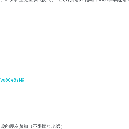
wEVa8Ce8sN9
興趣的朋友參加（不限圍棋老師）