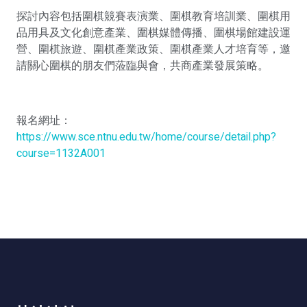
探討內容包括圍棋競賽表演業、圍棋教育培訓業、圍棋用
品用具及文化創意產業、圍棋媒體傳播、圍棋場館建設運
營、圍棋旅遊、圍棋產業政策、圍棋產業人才培育等，邀
請關心圍棋的朋友們蒞臨與會，共商產業發展策略。
報名網址：
https://www.sce.ntnu.edu.tw/home/course/detail.php?
course=1132A001