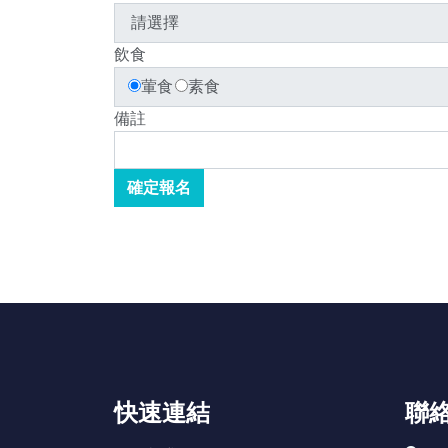
飲食
葷食
素食
備註
快速連結
聯