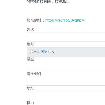
*住宿名額有限，額滿為止
報名網址：
https://reurl.cc/0vgKpM
姓名
性別
不明
男
女
電話
電子郵件
地址
棋力