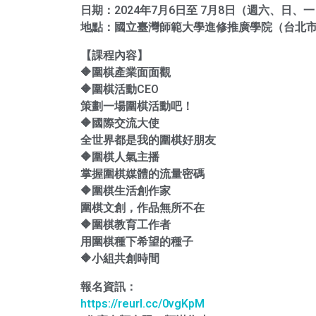
日期：2024年7月6日至 7月8日（週六、日、
地點：國立臺灣師範大學進修推廣學院（台北市
【課程內容】
🔶圍棋產業面面觀
🔶圍棋活動CEO
策劃一場圍棋活動吧！
🔶國際交流大使
全世界都是我的圍棋好朋友
🔶圍棋人氣主播
掌握圍棋媒體的流量密碼
🔶圍棋生活創作家
圍棋文創，作品無所不在
🔶圍棋教育工作者
用圍棋種下希望的種子
🔶⼩組共創時間
報名資訊：
https://reurl.cc/0vgKpM