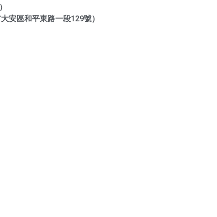
一）
大安區和平東路一段129號）