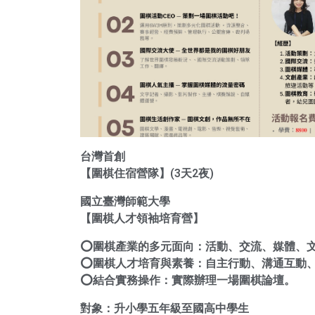
台灣首創
【圍棋住宿營隊】(3天2夜)
國立臺灣師範大學
【圍棋人才領袖培育營】
⭕️圍棋產業的多元面向：活動、交流、媒體、
⭕️圍棋人才培育與素養：自主行動、溝通互動
⭕️結合實務操作：實際辦理一場圍棋論壇。
對象：升小學五年級至國高中學生