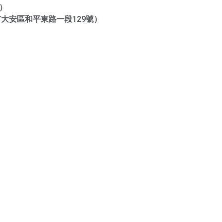
一）
大安區和平東路一段129號）