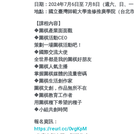
日期：2024年7月6日至 7月8日（週六、日、
地點：國立臺灣師範大學進修推廣學院（台北市
【課程內容】
🔶圍棋產業面面觀
🔶圍棋活動CEO
策劃一場圍棋活動吧！
🔶國際交流大使
全世界都是我的圍棋好朋友
🔶圍棋人氣主播
掌握圍棋媒體的流量密碼
🔶圍棋生活創作家
圍棋文創，作品無所不在
🔶圍棋教育工作者
用圍棋種下希望的種子
🔶⼩組共創時間
報名資訊：
https://reurl.cc/0vgKpM