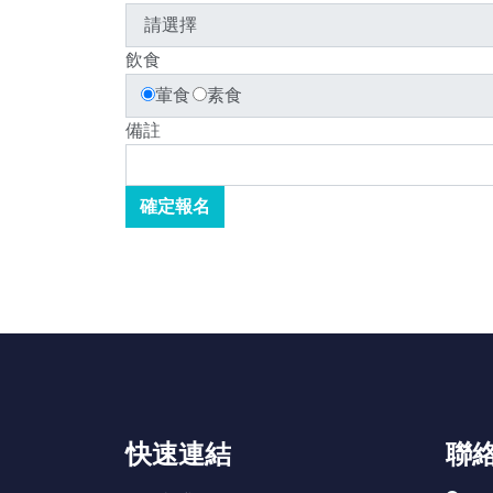
飲食
葷食
素食
備註
快速連結
聯