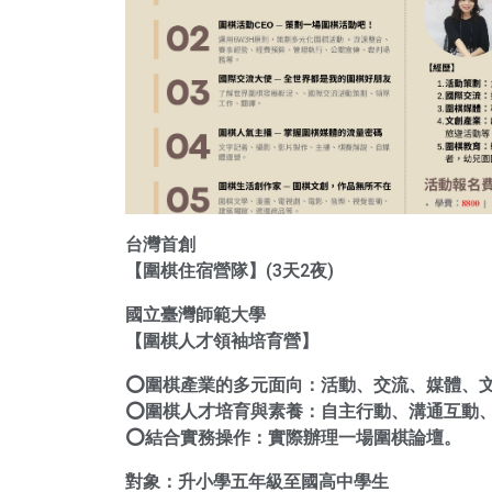
台灣首創
【圍棋住宿營隊】(3天2夜)
國立臺灣師範大學
【圍棋人才領袖培育營】
⭕️圍棋產業的多元面向：活動、交流、媒體、
⭕️圍棋人才培育與素養：自主行動、溝通互動
⭕️結合實務操作：實際辦理一場圍棋論壇。
對象：升小學五年級至國高中學生