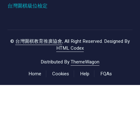
台灣圍棋級位檢定
©
台灣圍棋教育推廣協會
, All Right Reserved.
Designed By
HTML Codex
Distributed By
ThemeWagon
Home
Cookies
Help
FQAs